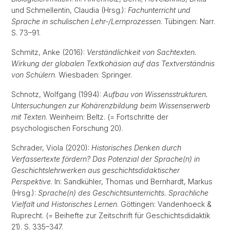
und Schmellentin, Claudia (Hrsg.):
Fachunterricht und
Sprache in schulischen Lehr-/Lernprozessen
. Tübingen: Narr.
S. 73–91.
Schmitz, Anke (2016):
Verständlichkeit von Sachtexten.
Wirkung der globalen Textkohäsion auf das Textverständnis
von Schülern
. Wiesbaden: Springer.
Schnotz, Wolfgang (1994):
Aufbau von Wissensstrukturen.
Untersuchungen zur Kohärenzbildung beim Wissenserwerb
mit Texten
. Weinheim: Beltz. (= Fortschritte der
psychologischen Forschung 20).
Schrader, Viola (2020):
Historisches Denken durch
Verfassertexte fördern? Das Potenzial der Sprache(n) in
Geschichtslehrwerken aus geschichtsdidaktischer
Perspektive
. In: Sandkühler, Thomas und Bernhardt, Markus
(Hrsg.):
Sprache(n) des Geschichtsunterrichts. Sprachliche
Vielfalt und Historisches Lernen
. Göttingen: Vandenhoeck &
Ruprecht. (= Beihefte zur Zeitschrift für Geschichtsdidaktik
21). S. 335–347.