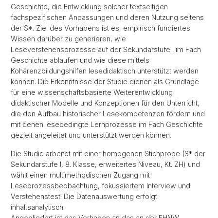
Geschichte, die Entwicklung solcher textseitigen
fachspezifischen Anpassungen und deren Nutzung seitens
der S*. Ziel des Vorhabens ist es, empirisch fundiertes
Wissen darüber zu generieren, wie
Leseverstehensprozesse auf der Sekundarstufe I im Fach
Geschichte ablaufen und wie diese mittels
Kohärenzbildungshilfen lesedidaktisch unterstützt werden
können. Die Erkenntnisse der Studie dienen als Grundlage
für eine wissenschaftsbasierte Weiterentwicklung
didaktischer Modelle und Konzeptionen für den Unterricht,
die den Aufbau historischer Lesekompetenzen fördern und
mit denen lesebedingte Lernprozesse im Fach Geschichte
gezielt angeleitet und unterstützt werden können.
Die Studie arbeitet mit einer homogenen Stichprobe (S* der
Sekundarstufe I, 8. Klasse, erweitertes Niveau, Kt. ZH) und
wählt einen multimethodischen Zugang mit
Leseprozessbeobachtung, fokussiertem Interview und
Verstehenstest. Die Datenauswertung erfolgt
inhaltsanalytisch.
Angegliedert ist das Vorhaben an das an der FHNW