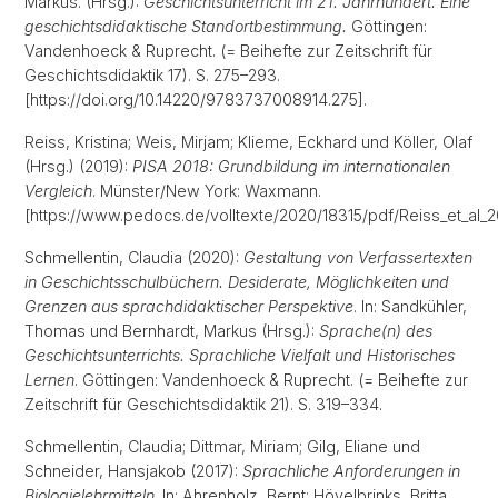
Markus. (Hrsg.):
Geschichtsunterricht im 21. Jahrhundert. Eine
geschichtsdidaktische Standortbestimmung.
Göttingen:
Vandenhoeck & Ruprecht. (= Beihefte zur Zeitschrift für
Geschichtsdidaktik 17). S. 275–293.
[https://doi.org/10.14220/9783737008914.275].
Reiss, Kristina; Weis, Mirjam; Klieme, Eckhard und Köller, Olaf
(Hrsg.) (2019):
PISA 2018: Grundbildung im internationalen
Vergleich
. Münster/New York: Waxmann.
[https://www.pedocs.de/volltexte/2020/18315/pdf/Reiss_et_al_2
Schmellentin, Claudia (2020):
Gestaltung von Verfassertexten
in Geschichtsschulbüchern. Desiderate, Möglichkeiten und
Grenzen aus sprachdidaktischer Perspektive
. In: Sandkühler,
Thomas und Bernhardt, Markus (Hrsg.):
Sprache(n) des
Geschichtsunterrichts. Sprachliche Vielfalt und Historisches
Lernen
. Göttingen: Vandenhoeck & Ruprecht. (= Beihefte zur
Zeitschrift für Geschichtsdidaktik 21). S. 319–334.
Schmellentin, Claudia; Dittmar, Miriam; Gilg, Eliane und
Schneider, Hansjakob (2017):
Sprachliche Anforderungen in
Biologielehrmitteln
. In: Ahrenholz, Bernt; Hövelbrinks, Britta