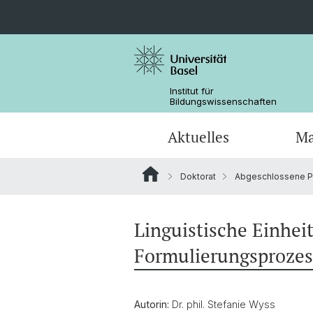
Institut für
Bildungswissenschaften
Aktuelles
Ma
Doktorat
Abgeschlossene P
Forschung in den Medien
Fachdidaktik (Joint Degree)
Dokumente
Forschungsfelder und Querschnitts
Team
Tools für das Studium
Kooperationen
Linguistische Einhei
Promotionsabschlüsse
Forschungsprojekte Dr. Beyhan Ertan
Formulierungsprozes
Kooperationen
Autorin:
Dr. phil. Stefanie Wyss