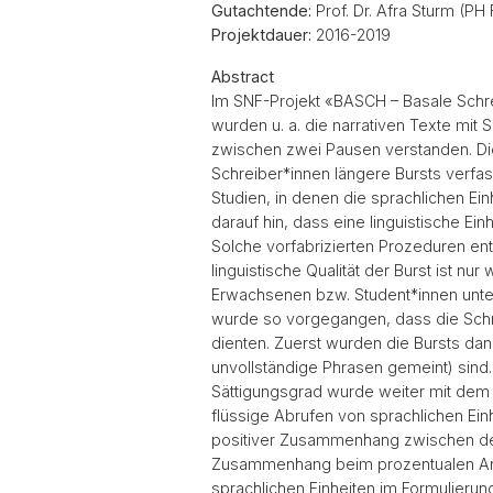
Gutachtende:
Prof. Dr. Afra Sturm (PH 
Projektdauer:
2016-2019
Abstract
Im SNF-Projekt «BASCH – Basale Schrei
wurden u. a. die narrativen Texte mit
zwischen zwei Pausen verstanden. Die 
Schreiber*innen längere Bursts verfasse
Studien, in denen die sprachlichen Ei
darauf hin, dass eine linguistische E
Solche vorfabrizierten Prozeduren ent
linguistische Qualität der Burst ist n
Erwachsenen bzw. Student*innen unter
wurde so vorgegangen, dass die Schre
dienten. Zuerst wurden die Bursts dana
unvollständige Phrasen gemeint) sind. 
Sättigungsgrad wurde weiter mit dem s
flüssige Abrufen von sprachlichen Ein
positiver Zusammenhang zwischen dem p
Zusammenhang beim prozentualen Antei
sprachlichen Einheiten im Formulierun