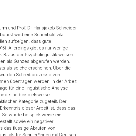
turm und Prof. Dr. Hansjakob Schneider
burst wird eine Schreibaktivität
dien aufzeigen, dass gute
015). Allerdings gibt es nur wenige
. B. aus der Psycholinguistik weisen
turen als Ganzes abgerufen werden.
sts als solche erscheinen. Über die
015) wurden Schreibprozesse von
nnen übertragen werden. In der Arbeit
ge für eine linguistische Analyse
damit sind beispielsweise
ktischen Kategorie zugeteilt. Der
rkenntnis dieser Arbeit ist, dass das
t. So wurde beispielsweise ein
stellt sowie ein negativer
ss das flüssige Abrufen von
ist als für Schüler*innen mit Deutsch