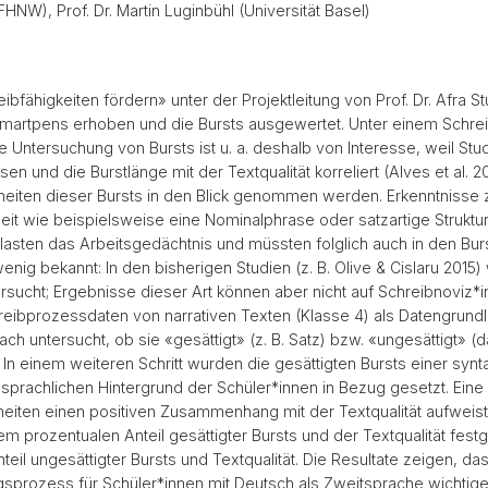
FHNW), Prof. Dr. Martin Luginbühl (Universität Basel)
bfähigkeiten fördern» unter der Projektleitung von Prof. Dr. Afra S
 Smartpens erhoben und die Bursts ausgewertet. Unter einem Schreib
Untersuchung von Bursts ist u. a. deshalb von Interesse, weil Stu
n und die Burstlänge mit der Textqualität korreliert (Alves et al. 2
nheiten dieser Bursts in den Blick genommen werden. Erkenntnisse z
inheit wie beispielsweise eine Nominalphrase oder satzartige Struk
lasten das Arbeitsgedächtnis und müssten folglich auch in den Bur
ur wenig bekannt: In den bisherigen Studien (z. B. Olive & Cislaru 2
sucht; Ergebnisse dieser Art können aber nicht auf Schreibnoviz*i
ibprozessdaten von narrativen Texten (Klasse 4) als Datengrundla
ch untersucht, ob sie «gesättigt» (z. B. Satz) bzw. «ungesättigt» (
In einem weiteren Schritt wurden die gesättigten Bursts einer synta
prachlichen Hintergrund der Schüler*innen in Bezug gesetzt. Eine E
heiten einen positiven Zusammenhang mit der Textqualität aufweis
rozentualen Anteil gesättigter Bursts und der Textqualität festge
l ungesättigter Bursts und Textqualität. Die Resultate zeigen, da
gsprozess für Schüler*innen mit Deutsch als Zweitsprache wichtiger 