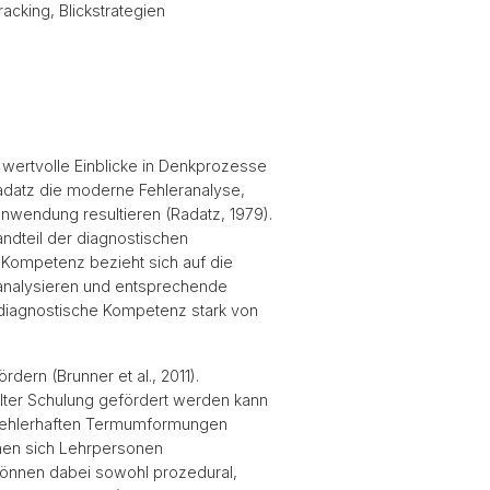
cking, Blickstrategien
 wertvolle Einblicke in Denkprozesse
Radatz die moderne Fehleranalyse,
anwendung resultieren (Radatz, 1979).
andteil der diagnostischen
 Kompetenz bezieht sich auf die
 analysieren und entsprechende
 diagnostische Kompetenz stark von
dern (Brunner et al., 2011).
lter Schulung gefördert werden kann
in fehlerhaften Termumformungen
enen sich Lehrpersonen
n können dabei sowohl prozedural,