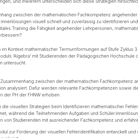
gen, und inwiefern unterscheiden sich diese Strategien hinsichtlich 
nhang zwischen der mathematischen Fachkompetenz angehender Le
:innenlösungen visuell schnell und zuverlässig zu identifizieren 
gitales Training die Fähigkeit angehender Lehrpersonen, mathematisc
erbessern?
 im Kontext mathematischer Termumformungen auf Stufe Zyklus 3
duls ‘Algebra’ mit Studierenden der Pädagogischen Hochschule 
n untersucht.
der Zusammenhang zwischen der mathematischen Fachkompetenz a
ikation analysiert. Dafür werden relevante Fachkompetenzen sowie 
den der PH der FHNW erhoben.
ie visuellen Strategien beim Identifizieren mathematischer Fehler 
t, während die Teilnehmenden Aufgaben und Schüler:innenlösunge
gien von Studierenden mit ausreichender Fachkompetenz und erfah
dul zur Förderung der visuellen Fehleridentifikation entwickelt und 