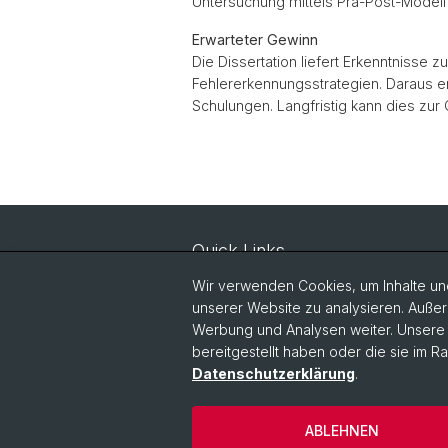
Untersuchung mittels Prä-Post-Modell 
Erwarteter Gewinn
Die Dissertation liefert Erkenntnis
Fehlererkennungsstrategien. Daraus 
Schulungen. Langfristig kann dies zur 
Quick Links
Dokumente Masterstudiengang
Wir verwenden Cookies, um Inhalte und
Fachdidaktik
unserer Website zu analysieren. Außer
Werbung und Analysen weiter. Unsere P
Dokumente Masterstudium
Educational Sciences
bereitgestellt haben oder die sie im 
Datenschutzerklärung
.
Dokumente Doktorat
ABLEHNEN
© Universität Basel
Datenschutzerkl