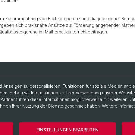
evaluiert.
se zum Zusammenhang von Fachkompetenz und diagnostischer Kompe
ergeben sich praxisnahe Ansätze zur Förderung angehender Mathem
Qualitätssteigerung im Mathematikunterricht beitragen.
 Anzeigen zu personalisieren, Funktionen für soziale Medien anbiet
dem geben wir Informationen zu Ihrer Verwendung unserer Website a
artner führen diese Informationen möglicherweise mit weiteren D
Rahmen Ihrer Nutzung der Dienste gesammelt haben. Weitere Informat
EINSTELLUNGEN BEARBEITEN
ärung
Home
Kontakt
Impressum
Cookies