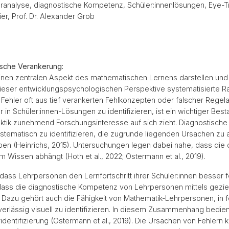
eranalyse, diagnostische Kompetenz, Schüler:innenlösungen, Eye-Tra
er, Prof. Dr. Alexander Grob
sche Verankerung:
 einen zentralen Aspekt des mathematischen Lernens darstellen und
 dieser entwicklungspsychologischen Perspektive systematisierte 
ehler oft aus tief verankerten Fehlkonzepten oder falscher Regel
 in Schüler:innen-Lösungen zu identifizieren, ist ein wichtiger Best
ktik zunehmend Forschungsinteresse auf sich zieht. Diagnostische
ystematisch zu identifizieren, die zugrunde liegenden Ursachen zu
en (Heinrichs, 2015). Untersuchungen legen dabei nahe, dass die
Wissen abhängt (Hoth et al., 2022; Ostermann et al., 2019).
ss Lehrpersonen den Lernfortschritt ihrer Schüler:innen besser för
dass die diagnostische Kompetenz von Lehrpersonen mittels gezie
5). Dazu gehört auch die Fähigkeit von Mathematik-Lehrpersonen, 
verlässig visuell zu identifizieren. In diesem Zusammenhang bedi
ridentifizierung (Ostermann et al., 2019). Die Ursachen von Fehler