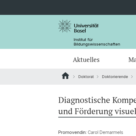
Institut für
Bildungswissenschaften
Aktuelles
Ma
Doktorat
Doktorierende
Forschung in den Medien
Fachdidaktik (Joint Degree)
Dokumente
Forschungsfelder und Querschnitts
Team
Tools für das Studium
Kooperationen
Diagnostische Kompe
Promotionsabschlüsse
Forschungsprojekte Dr. Beyhan Ertan
und Förderung visuel
Kooperationen
Promovendin:
Carol Demarmels