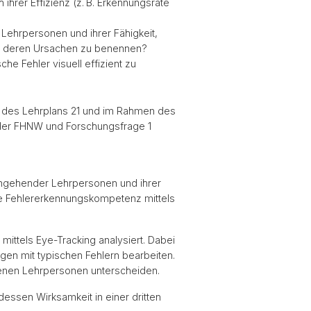
ihrer Effizienz (z. B. Erkennungsrate
hrpersonen und ihrer Fähigkeit,
und deren Ursachen zu benennen?
he Fehler visuell effizient zu
 des Lehrplans 21 und im Rahmen des
der FHNW und Forschungsfrage 1
ngehender Lehrpersonen und ihrer
die Fehlererkennungskompetenz mittels
mittels Eye-Tracking analysiert. Dabei
n mit typischen Fehlern bearbeiten.
renen Lehrpersonen unterscheiden.
dessen Wirksamkeit in einer dritten