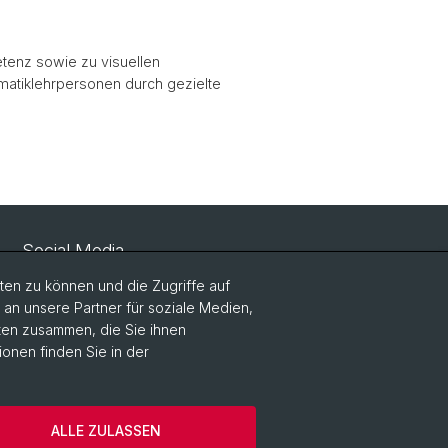
tenz sowie zu visuellen
atiklehrpersonen durch gezielte
Social Media
en zu können und die Zugriffe auf
LinkedIn
n unsere Partner für soziale Medien,
aten zusammen, die Sie ihnen
ionen finden Sie in der
Instagram
ALLE ZULASSEN