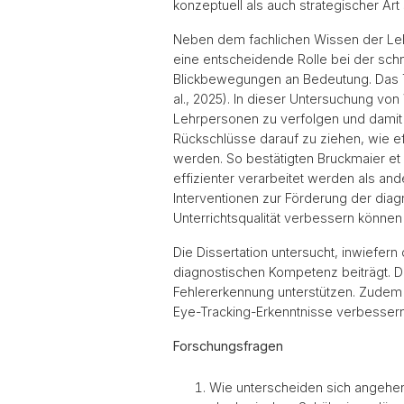
konzeptuell als auch strategischer Art
Neben dem fachlichen Wissen der Leh
eine entscheidende Rolle bei der schn
Blickbewegungen an Bedeutung. Das Tra
al., 2025). In dieser Untersuchung v
Lehrpersonen zu verfolgen und dami
Rückschlüsse darauf zu ziehen, wie eff
werden. So bestätigten Bruckmaier et a
effizienter verarbeitet werden als and
Interventionen zur Förderung der diag
Unterrichtsqualität verbessern können 
Die Dissertation untersucht, inwiefer
diagnostischen Kompetenz beiträgt. Da
Fehlererkennung unterstützen. Zudem w
Eye-Tracking-Erkenntnisse verbessern 
Forschungsfragen
Wie unterscheiden sich angehend