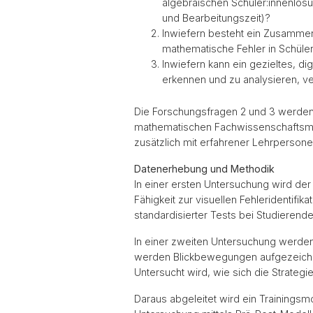
algebraischen Schüler:innenlösun
und Bearbeitungszeit)?
Inwiefern besteht ein Zusamme
mathematische Fehler in Schüler
Inwiefern kann ein gezieltes, di
erkennen und zu analysieren, v
Die Forschungsfragen 2 und 3 werden
mathematischen Fachwissenschaftsmo
zusätzlich mit erfahrener Lehrpersone
Datenerhebung und Methodik
In einer ersten Untersuchung wird 
Fähigkeit zur visuellen Fehleridentif
standardisierter Tests bei Studieren
In einer zweiten Untersuchung werden d
werden Blickbewegungen aufgezeichne
Untersucht wird, wie sich die Strate
Daraus abgeleitet wird ein Trainingsmo