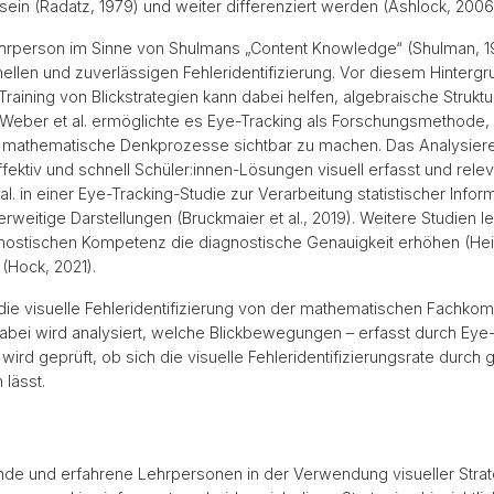
 sein (Radatz, 1979) und weiter differenziert werden (Ashlock, 2006;
rperson im Sinne von Shulmans „Content Knowledge“ (Shulman, 19
ellen und zuverlässigen Fehleridentifizierung. Vor diesem Hinterg
ining von Blickstrategien kann dabei helfen, algebraische Struktu
on Weber et al. ermöglichte es Eye-Tracking als Forschungsmethode
t mathematische Denkprozesse sichtbar zu machen. Das Analysier
ektiv und schnell Schüler:innen-Lösungen visuell erfasst und releva
l. in einer Eye-Tracking-Studie zur Verarbeitung statistischer Infor
erweitige Darstellungen (Bruckmaier et al., 2019). Weitere Studien 
nostischen Kompetenz die diagnostische Genauigkeit erhöhen (Heinr
(Hock, 2021).
n die visuelle Fehleridentifizierung von der mathematischen Fachk
bei wird analysiert, welche Blickbewegungen – erfasst durch Eye-T
ird geprüft, ob sich die visuelle Fehleridentifizierungsrate durch 
lässt.
e und erfahrene Lehrpersonen in der Verwendung visueller Strategi