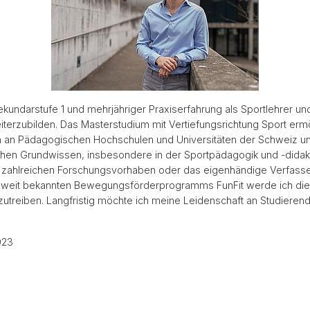
ekundarstufe 1 und mehrjähriger Praxiserfahrung als Sportlehrer u
terzubilden. Das Masterstudium mit Vertiefungsrichtung Sport ermögl
an Pädagogischen Hochschulen und Universitäten der Schweiz un
chen Grundwissen, insbesondere in der Sportpädagogik und -didakti
in zahlreichen Forschungsvorhaben oder das eigenhändige Verfassen
izweit bekannten Bewegungsförderprogramms FunFit werde ich di
utreiben. Langfristig möchte ich meine Leidenschaft an Studieren
023