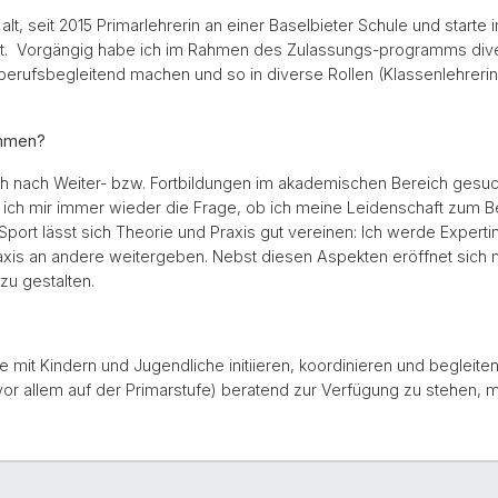
alt, seit 2015 Primarlehrerin an einer Baselbieter Schule und star
port. Vorgängig habe ich im Rahmen des Zulassungs-programms di
berufsbegleitend machen und so in diverse Rollen (Klassenlehrerin,
ommen?
ch nach Weiter- bzw. Fortbildungen im akademischen Bereich gesuch
te ich mir immer wieder die Frage, ob ich meine Leidenschaft zum 
ort lässt sich Theorie und Praxis gut vereinen: Ich werde Expertin
axis an andere weitergeben. Nebst diesen Aspekten eröffnet sich
u gestalten.
mit Kindern und Jugendliche initiieren, koordinieren und begleiten
r allem auf der Primarstufe) beratend zur Verfügung zu stehen, mi