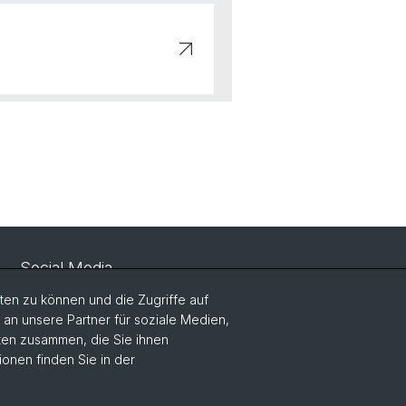
Social Media
en zu können und die Zugriffe auf
LinkedIn
n unsere Partner für soziale Medien,
aten zusammen, die Sie ihnen
ionen finden Sie in der
Instagram