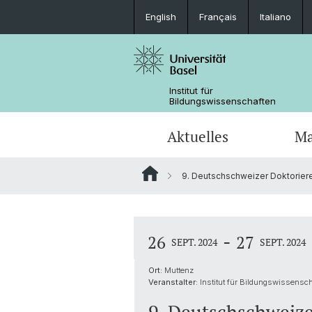
English
Français
Italiano
Institut für
Bildungswissenschaften
Aktuelles
Ma
9. Deutschschweizer Doktorier
Forschung in den Medien
Fachdidaktik (Joint Degree)
Dokumente
Forschungsfelder und Querschnitts
Team
Tools für das Studium
Kooperationen
-
26
27
Promotionsabschlüsse
Forschungsprojekte Dr. Beyhan Ertan
SEPT. 2024
SEPT. 2024
Ort:
Muttenz
Kooperationen
Veranstalter:
Institut für Bildungswissensch