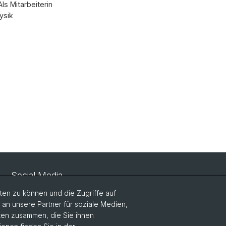
s Mitarbeiterin
ysik
Social Media
en zu können und die Zugriffe auf
LinkedIn
n unsere Partner für soziale Medien,
aten zusammen, die Sie ihnen