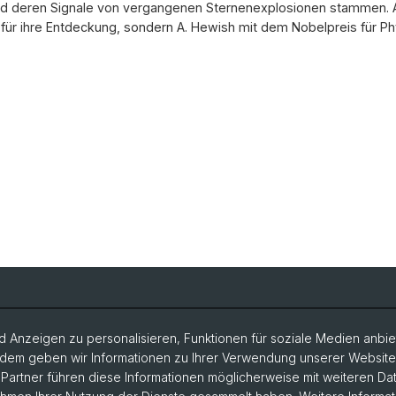
und deren Signale von vergangenen Sternenexplosionen stammen. Al
 für ihre Entdeckung, sondern A. Hewish mit dem Nobelpreis für Ph
 Anzeigen zu personalisieren, Funktionen für soziale Medien anbiet
dem geben wir Informationen zu Ihrer Verwendung unserer Website a
artner führen diese Informationen möglicherweise mit weiteren D