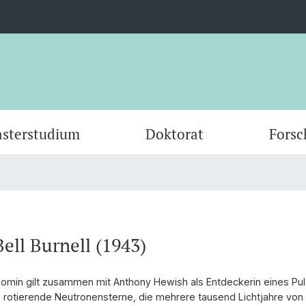
sterstudium
Doktorat
Forsc
themen
Wissenschaftliche Publikationen
Educational Sciences
Promotionsabschlüsse
Forschungs- und Entwicklungsprojekte von
Dozierende
Science
Auflag
Forsch
Gremi
Prof. Dr. Elena Makarova
Geflüc
Prof. 
Diplomverleihungen
10 Jahre IBW
Ehemal
ir
News & Termine
Aus der Forschung für die Praxis
10 Jah
PgB-Pr
Bell Burnell (1943)
omin gilt zusammen mit Anthony Hewish als Entdeckerin eines Pul
e, rotierende Neutronensterne, die mehrere tausend Lichtjahre von