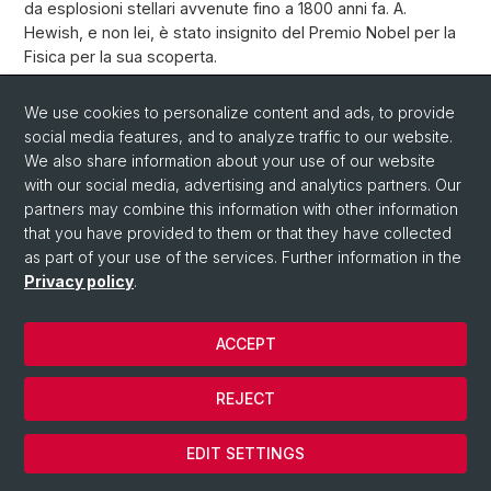
da esplosioni stellari avvenute fino a 1800 anni fa. A.
Hewish, e non lei, è stato insignito del Premio Nobel per la
Fisica per la sua scoperta.
Back
We use cookies to personalize content and ads, to provide
social media features, and to analyze traffic to our website.
We also share information about your use of our website
with our social media, advertising and analytics partners. Our
partners may combine this information with other information
that you have provided to them or that they have collected
as part of your use of the services. Further information in the
Privacy policy
.
ACCEPT
© Università di Basilea
REJECT
Privacy Policy
Cookies
EDIT SETTINGS