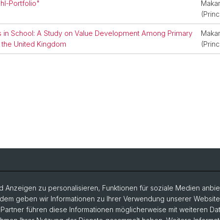
l-Portfolio"
Makar
(Princ
es in School: A Study on Value Development Among Primary
Makar
d the United Kingdom
(Princ
 Anzeigen zu personalisieren, Funktionen für soziale Medien anbiet
dem geben wir Informationen zu Ihrer Verwendung unserer Website a
artner führen diese Informationen möglicherweise mit weiteren D