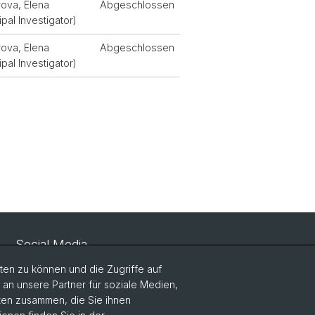
ova, Elena
Abgeschlossen
ipal Investigator)
ova, Elena
Abgeschlossen
ipal Investigator)
Social Media
en zu können und die Zugriffe auf
LinkedIn
n unsere Partner für soziale Medien,
aten zusammen, die Sie ihnen