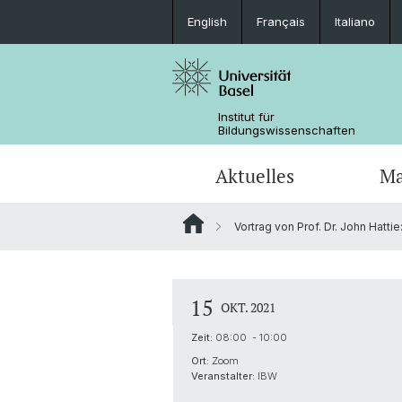
English
Français
Italiano
Institut für
Bildungswissenschaften
Aktuelles
Ma
Vortrag von Prof. Dr. John Hatti
Forschung in den Medien
Fachdidaktik (Joint Degree)
Dokumente
Forschungsfelder und Querschnitts
Team
Tools für das Studium
Kooperationen
15
OKT. 2021
Promotionsabschlüsse
Forschungsprojekte Dr. Beyhan Ertan
Zeit:
08:00 - 10:00
Kooperationen
Ort:
Zoom
Veranstalter:
IBW