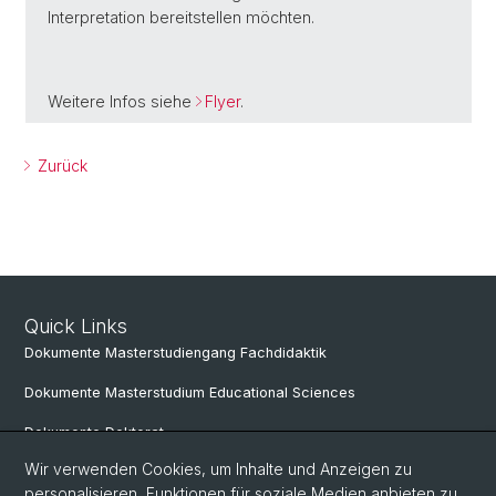
Interpretation bereitstellen möchten.
Weitere Infos siehe
Flyer
.
Zurück
Quick Links
Dokumente Masterstudiengang Fachdidaktik
Dokumente Masterstudium Educational Sciences
Dokumente Doktorat
Wir verwenden Cookies, um Inhalte und Anzeigen zu
personalisieren, Funktionen für soziale Medien anbieten zu