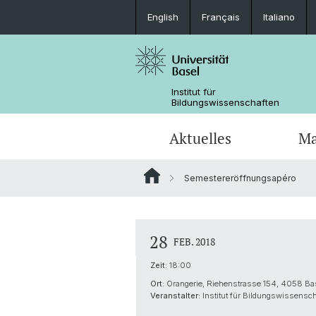
English
Français
Italiano
Institut für
Bildungswissenschaften
Aktuelles
Ma
Semestereröffnungsapéro
Forschung in den Medien
Fachdidaktik (Joint Degree)
Dokumente
Forschungsfelder und Querschnitts
Team
Tools für das Studium
Kooperationen
28
FEB. 2018
Promotionsabschlüsse
Forschungsprojekte Dr. Beyhan Ertan
Zeit:
18:00
Kooperationen
Ort:
Orangerie, Riehenstrasse 154, 4058 Ba
Veranstalter:
Institut für Bildungswissensc