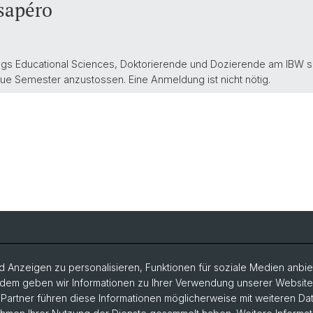
sapéro
s Educational Sciences, Doktorierende und Dozierende am IBW sin
ue Semester anzustossen. Eine Anmeldung ist nicht nötig.
 Anzeigen zu personalisieren, Funktionen für soziale Medien anbiet
dem geben wir Informationen zu Ihrer Verwendung unserer Website a
artner führen diese Informationen möglicherweise mit weiteren D