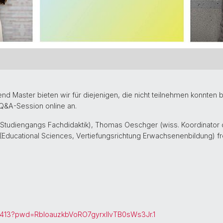
d Master bieten wir für diejenigen, die nicht teilnehmen konnten 
 Q&A-Session online an.
es Studiengangs Fachdidaktik), Thomas Oeschger (wiss. Koordinator
Educational Sciences, Vertiefungsrichtung Erwachsenenbildung) fre
876413?pwd=RbIoauzkbVoRO7gyrxlIvTB0sWs3Jr.1