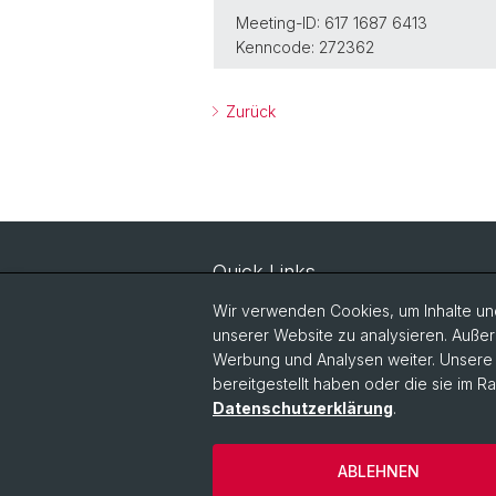
Meeting-ID: 617 1687 6413
Kenncode: 272362
Zurück
Quick Links
Dokumente Masterstudiengang
Wir verwenden Cookies, um Inhalte und
Fachdidaktik
unserer Website zu analysieren. Außer
Werbung und Analysen weiter. Unsere P
Dokumente Masterstudium
Educational Sciences
bereitgestellt haben oder die sie im 
Datenschutzerklärung
.
Dokumente Doktorat
ABLEHNEN
© Universität Basel
Datenschutzerkl