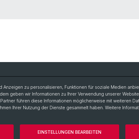
 Anzeigen zu personalisieren, Funktionen für soziale Medien anbiet
dem geben wir Informationen zu Ihrer Verwendung unserer Website a
artner führen diese Informationen möglicherweise mit weiteren D
Rahmen Ihrer Nutzung der Dienste gesammelt haben. Weitere Informat
EINSTELLUNGEN BEARBEITEN
ärung
Home
Kontakt
Impressum
Cookies