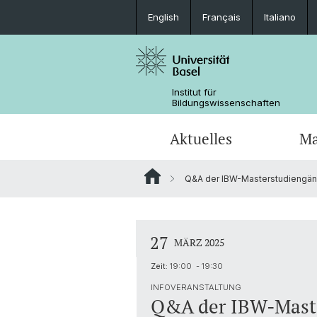
English
Français
Italiano
Institut für
Bildungswissenschaften
Aktuelles
Ma
Q&A der IBW-Masterstudiengä
Forschung in den Medien
Fachdidaktik (Joint Degree)
Dokumente
Forschungsfelder und Querschnitts
Team
Tools für das Studium
Kooperationen
27
MÄRZ 2025
Promotionsabschlüsse
Forschungsprojekte Dr. Beyhan Ertan
Zeit:
19:00 - 19:30
Kooperationen
INFOVERANSTALTUNG
Q&A der IBW-Mast