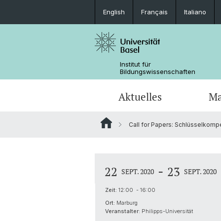
English
Français
Italiano
Institut für
Bildungswissenschaften
Aktuelles
Ma
Call for Papers: Schlüsselkompe
Forschung in den Medien
Fachdidaktik (Joint Degree)
Dokumente
Forschungsfelder und Querschnitts
Team
Tools für das Studium
Kooperationen
-
22
23
Promotionsabschlüsse
Forschungsprojekte Dr. Beyhan Ertan
SEPT. 2020
SEPT. 2020
Zeit:
12:00 - 16:00
Kooperationen
Ort:
Marburg
Veranstalter:
Philipps-Universität