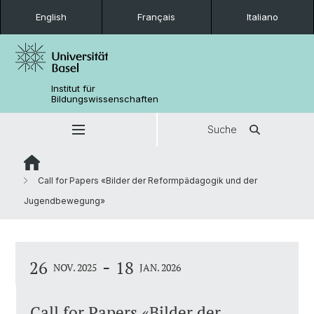
English
Français
Italiano
Institut für
Bildungswissenschaften
Suche
Call for Papers «Bilder der Reformpädagogik und der
Jugendbewegung»
-
26
18
NOV. 2025
JAN. 2026
Call for Papers «Bilder der