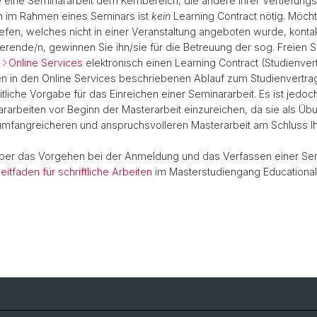
e eine Seminararbeit dem Kernbereich, die andere Ihrer Vertiefungsr
n im Rahmen eines Seminars ist
kein
Learning Contract nötig. Möcht
efen, welches nicht in einer Veranstaltung angeboten wurde, kontak
erende/n, gewinnen Sie ihn/sie für die Betreuung der sog. Freien S
n
Online Services
elektronisch einen Learning Contract (Studienver
n in den Online Services beschriebenen Ablauf zum Studienvertrag
itliche Vorgabe für das Einreichen einer Seminararbeit. Es ist jedo
rarbeiten vor Beginn der Masterarbeit einzureichen, da sie als Ü
umfangreicheren und anspruchsvolleren Masterarbeit am Schluss I
über das Vorgehen bei der Anmeldung und das Verfassen einer Sem
eitfaden für schriftliche Arbeiten
im Masterstudiengang Educational