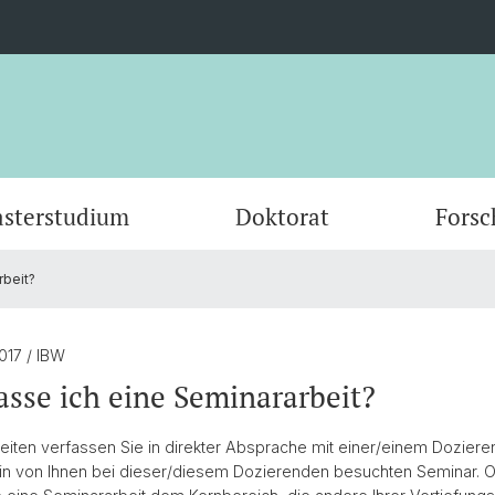
sterstudium
Doktorat
Forsc
rbeit?
themen
Wissenschaftliche Publikationen
Educational Sciences
Promotionsabschlüsse
Forschungs- und Entwicklungsprojekte von
Dozierende
Science
Auflag
Forsch
Gremi
Prof. Dr. Elena Makarova
Geflüc
Prof. 
Diplomverleihungen
10 Jahre IBW
Ehemal
2017
/ IBW
ir
News & Termine
Aus der Forschung für die Praxis
10 Jah
PgB-Pr
asse ich eine Seminararbeit?
eiten verfassen Sie in direkter Absprache mit einer/einem Doziere
in von Ihnen bei dieser/diesem Dozierenden besuchten Seminar. 