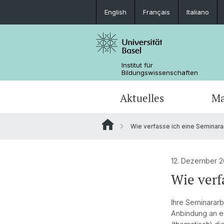
English
Français
Italiano
Institut für
Bildungswissenschaften
Aktuelles
Ma
Wie verfasse ich eine Seminara
Forschung in den Medien
Fachdidaktik (Joint Degree)
Dokumente
Forschungsfelder und Querschnitts
Team
Tools für das Studium
Kooperationen
12. Dezember 
Promotionsabschlüsse
Forschungsprojekte Dr. Beyhan Ertan
Wie verf
Kooperationen
Ihre Seminararb
Anbindung an e