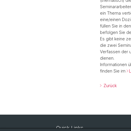
(thematisch) di
Seminararbeite
ein Thema verti
eine/einen Dozi
füllen Sie in de
befolgen Sie de
Es gibt keine ze
die zwei Semina
Verfassen der 
dienen.
Informationen 
finden Sie im
L
Zurück
Quick Links