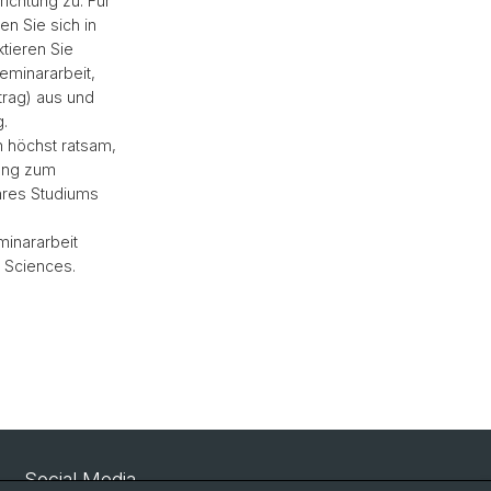
ichtung zu. Für
en Sie sich in
tieren Sie
eminararbeit,
trag) aus und
.
ch höchst ratsam,
bung zum
hres Studiums
inararbeit
 Sciences.
Social Media