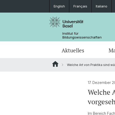
English
Français
Italiano
Institut für
Bildungswissenschaften
Aktuelles
Ma
Welche Art von Praktika sind 
Forschung in den Medien
Fachdidaktik (Joint Degree)
Dokumente
Forschungsfelder und Querschnitts
Team
Tools für das Studium
Kooperationen
17. Dezember 2
Promotionsabschlüsse
Forschungsprojekte Dr. Beyhan Ertan
Welche A
vorgese
Kooperationen
Im Bereich Fachd