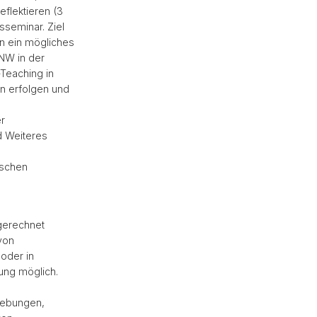
eflektieren (3
nsseminar. Ziel
in ein mögliches
HNW in der
Teaching in
n erfolgen und
r
d Weiteres
ischen
gerechnet
von
oder in
tung möglich.
hebungen,