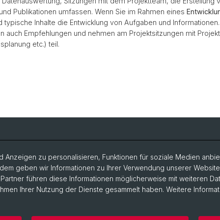
Datenauswertung, Sitzungen mit dem Projektteam, die Erstellung 
 und Publikationen umfassen. Wenn Sie im Rahmen eines
Entwicklu
nd typische Inhalte die Entwicklung von Aufgaben und Informationen.
n auch Empfehlungen und nehmen am Projektsitzungen mit Projekt
splanung etc.) teil.
 Anzeigen zu personalisieren, Funktionen für soziale Medien anbiet
dem geben wir Informationen zu Ihrer Verwendung unserer Website a
artner führen diese Informationen möglicherweise mit weiteren D
Rahmen Ihrer Nutzung der Dienste gesammelt haben. Weitere Informat