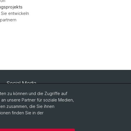
von
ngsprojekts
 Sie entwickeln
partnern
Social Media
en zu können und die Zugriffe auf
LinkedIn
n unsere Partner für soziale Medien,
aten zusammen, die Sie ihnen
ionen finden Sie in der
Instagram