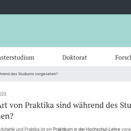
sterstudium
Doktorat
Forsc
während des Studiums vorgesehen?
themen
Wissenschaftliche Publikationen
Educational Sciences
Promotionsabschlüsse
Forschungs- und Entwicklungsprojekte von
Dozierende
Science
Auflag
Forsch
Gremi
Prof. Dr. Elena Makarova
Geflüc
Prof. 
Diplomverleihungen
10 Jahre IBW
Ehemal
023
ir
News & Termine
Aus der Forschung für die Praxis
10 Jah
PgB-Pr
rt von Praktika sind während des St
hen?
idaktik und Praktika ist ein
Praktikum in der Hochschul-Lehre
vorg