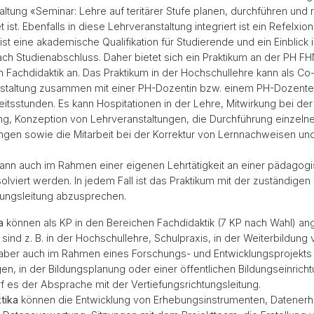
altung «Seminar: Lehre auf teritärer Stufe planen, durchführen und r
 ist. Ebenfalls in diese Lehrveranstaltung integriert ist ein Refelxio
ist eine akademische Qualifikation für Studierende und ein Einblick 
nach Studienabschluss. Daher bietet sich ein Praktikum an der PH F
Fachdidaktik an. Das Praktikum in der Hochschullehre kann als Co-
nstaltung zusammen mit einer PH-Dozentin bzw. einem PH-Dozente
itsstunden. Es kann Hospitationen in der Lehre, Mitwirkung bei der
g, Konzeption von Lehrveranstaltungen, die Durchführung einzelne
ngen sowie die Mitarbeit bei der Korrektur von Lernnachweisen un
ann auch im Rahmen einer eigenen Lehrtätigkeit an einer pädagog
lviert werden. In jedem Fall ist das Praktikum mit der zuständigen
tungsleitung abzusprechen.
a
können als KP in den Bereichen Fachdidaktik (7 KP nach Wahl) an
sind z. B. in der Hochschullehre, Schulpraxis, in der Weiterbildung 
aber auch im Rahmen eines Forschungs- und Entwicklungsprojekts 
gen, in der Bildungsplanung oder einer öffentlichen Bildungseinrich
f es der Absprache mit der Vertiefungsrichtungsleitung.
tika
können die Entwicklung von Erhebungsinstrumenten, Datener