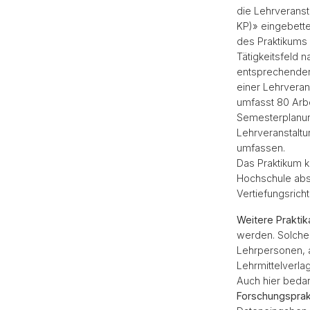
die Lehrveranst
KP)» eingebettet
des Praktikums 
Tätigkeitsfeld 
entsprechenden 
einer Lehrvera
umfasst 80 Arbe
Semesterplanun
Lehrveranstaltu
umfassen.
Das Praktikum k
Hochschule abso
Vertiefungsrich
Weitere Praktik
werden. Solche 
Lehrpersonen, 
Lehrmittelverla
Auch hier bedar
Forschungsprak