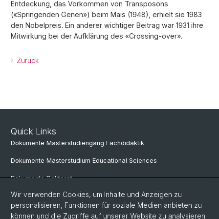
Entdeckung, das Vorkommen von Transposons
(«Springenden Genen») beim Mais (1948), erhielt sie 1983
den Nobelpreis. Ein anderer wichtiger Beitrag war 1931 ihre
Mitwirkung bei der Aufklärung des «Crossing-over».
Zurück
Quick Links
Dokumente Masterstudiengang Fachdidaktik
Dokumente Masterstudium Educational Sciences
Dokumente Doktorat
Wir verwenden Cookies, um Inhalte und Anzeigen zu
personalisieren, Funktionen für soziale Medien anbieten zu
Social Media
können und die Zugriffe auf unserer Website zu analysieren.