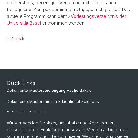
donnerstags, bei einigen Vertiefungsrichtungen auch
freitags und Kompaktseminare freitags/samstags statt. Das
aktuelle Programm kann dem
Vorlesungsverzeichnis der
Universität Basel
entnommen werden.
Zurück
Quick Links
Dokumente Masterstudiengang Fachdidaktik
Dokumente Masterstudium Educational Sciences
Dokumente Doktorat
Wir verwenden Cookies, um Inhalte und Anzeigen zu
personalisieren, Funktionen für soziale Medien anbieten zu
Social Media
können und die Zugriffe auf unserer Website zu analysieren.