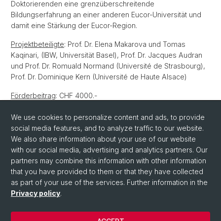
Doktorierenden eine grenzüberschreitende
Bildungserfahrung an einer anderen Eucor-Universität und
damit eine Stärkung der Eucor-Region.
Projektbeteiligte
: Prof. Dr. Elena Makarova und Tomas
Kaqinari, (IBW, Universität Basel), Prof. Dr. Jacques Audran
und Prof. Dr. Romuald Normand (Université de Strasbourg),
Prof. Dr. Dominique Kern (Université de Haute Alsace)
Förderbeitrag
: CHF 4000.-
Zeitraum
: HS 2023 und FS 2024
We use cookies to personalize content and ads, to provide
social media features, and to analyze traffic to our website.
We also share information about your use of our website
with our social media, advertising and analytics partners. Our
Back
partners may combine this information with other information
that you have provided to them or that they have collected
as part of your use of the services. Further information in the
Privacy policy
.