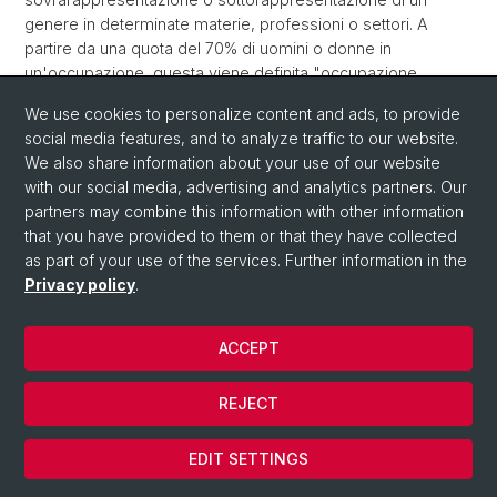
genere in determinate materie, professioni o settori. A
partire da una quota del 70% di uomini o donne in
un'occupazione, questa viene definita "occupazione
femminile" o "occupazione maschile".
We use cookies to personalize content and ads, to provide
social media features, and to analyze traffic to our website.
Back
We also share information about your use of our website
with our social media, advertising and analytics partners. Our
partners may combine this information with other information
that you have provided to them or that they have collected
as part of your use of the services. Further information in the
Privacy policy
.
ACCEPT
© Università di Basilea
REJECT
Privacy Policy
Cookies
EDIT SETTINGS