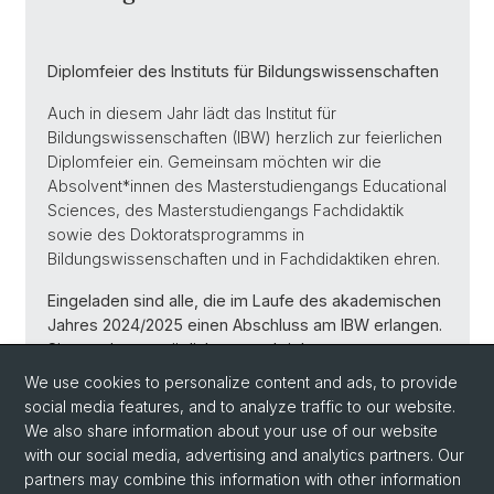
Diplomfeier des Instituts für Bildungswissenschaften
Auch in diesem Jahr lädt das Institut für
Bildungswissenschaften (IBW) herzlich zur feierlichen
Diplomfeier ein. Gemeinsam möchten wir die
Absolvent*innen des Masterstudiengangs Educational
Sciences, des Masterstudiengangs Fachdidaktik
sowie des Doktoratsprogramms in
Bildungswissenschaften und in Fachdidaktiken ehren.
Eingeladen sind alle, die im Laufe des akademischen
Jahres 2024/2025 einen Abschluss am IBW erlangen.
Sie werden persönlich angeschrieben.
We use cookies to personalize content and ads, to provide
social media features, and to analyze traffic to our website.
We also share information about your use of our website
with our social media, advertising and analytics partners. Our
Back
partners may combine this information with other information