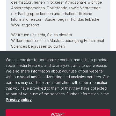
des Instituts, lernen in lockerer Atmosphäre wichtige
Ansprechpersonen, Dozierende sowie Vertretende
der Fachgruppe kennen und erhalten hilfreiche
Informationen zum Studienbeginn. Für das leibliche
Wohl ist gesorgt.
Wir freuen uns sehr, Sie an diesem
Willkommenslunch im Masterstudiengang Educational
Sciences begrüssen zu dürfen!
Freundliche Grüsse
We use cookies to personalize content and ads, to provide
Das Team des Instituts für Bildungswissenschaften
social media features, and to analyze traffic to our website.
We also share information about your use of our website
with our social media, advertising and analytics partners. Our
Back
partners may combine this information with other information
that you have provided to them or that they have collected
as part of your use of the services. Further information in the
Privacy policy
.
ACCEPT