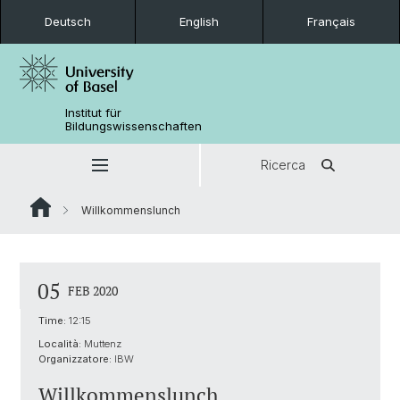
Deutsch
English
Français
Institut für
Bildungswissenschaften
Ricerca
Willkommenslunch
05
FEB 2020
Time:
12:15
Località:
Muttenz
Organizzatore:
IBW
Willkommenslunch