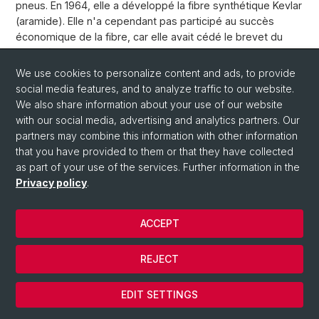
pneus. En 1964, elle a développé la fibre synthétique Kevlar
(aramide). Elle n'a cependant pas participé au succès
économique de la fibre, car elle avait cédé le brevet du
Kevlar à son employeur "DuPont".
We use cookies to personalize content and ads, to provide
Back
social media features, and to analyze traffic to our website.
We also share information about your use of our website
with our social media, advertising and analytics partners. Our
partners may combine this information with other information
that you have provided to them or that they have collected
as part of your use of the services. Further information in the
Privacy policy
.
ACCEPT
© Université de Bâle
REJECT
Privacy Policy
Cookies
EDIT SETTINGS