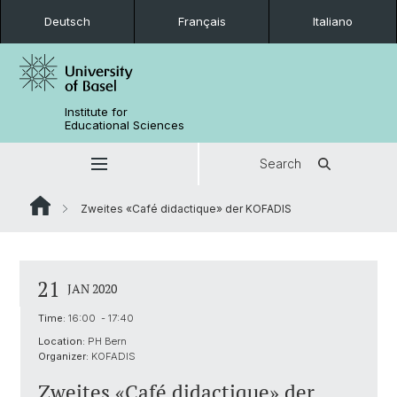
Deutsch
Français
Italiano
Institute for
Educational Sciences
Search
Zweites «Café didactique» der KOFADIS
21
JAN 2020
Time:
16:00 - 17:40
Location:
PH Bern
Organizer:
KOFADIS
Zweites «Café didactique» der