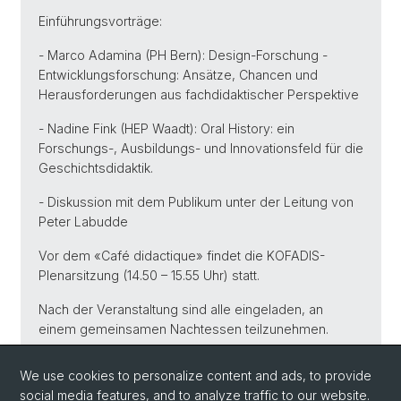
Einführungsvorträge:
- Marco Adamina (PH Bern): Design-Forschung -
Entwicklungsforschung: Ansätze, Chancen und
Herausforderungen aus fachdidaktischer Perspektive
- Nadine Fink (HEP Waadt): Oral History: ein
Forschungs-, Ausbildungs- und Innovationsfeld für die
Geschichtsdidaktik.
- Diskussion mit dem Publikum unter der Leitung von
Peter Labudde
Vor dem «Café didactique» findet die KOFADIS-
Plenarsitzung (14.50 – 15.55 Uhr) statt.
Nach der Veranstaltung sind alle eingeladen, an
einem gemeinsamen Nachtessen teilzunehmen.
Das KOFADIS-Komitee: Nadine Fink, Afra Sturm, Gallus
We use cookies to personalize content and ads, to provide
Grossrieder, Peter Labudde, Philippe Hertig
social media features, and to analyze traffic to our website.