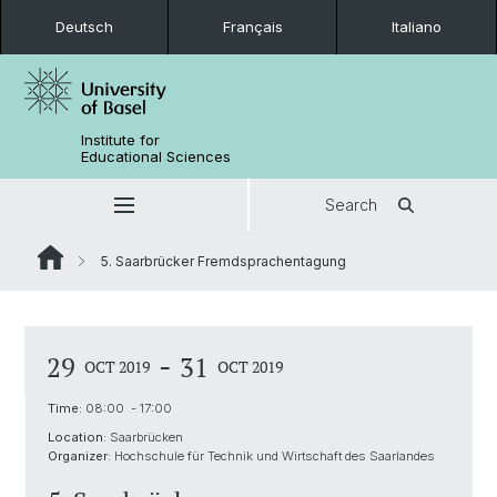
Deutsch
Français
Italiano
Institute for
Educational Sciences
Search
5. Saarbrücker Fremdsprachentagung
-
29
31
OCT 2019
OCT 2019
Time:
08:00 - 17:00
Location:
Saarbrücken
Organizer:
Hochschule für Technik und Wirtschaft des Saarlandes